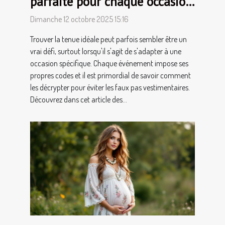
parfaite pour chaque occasion
?
Dimanche 12 octobre 2025 15:16
Trouver la tenue idéale peut parfois sembler être un
vrai défi, surtout lorsqu'il s'agit de s'adapter à une
occasion spécifique. Chaque événement impose ses
propres codes et il est primordial de savoir comment
les décrypter pour éviter les faux pas vestimentaires.
Découvrez dans cet article des...