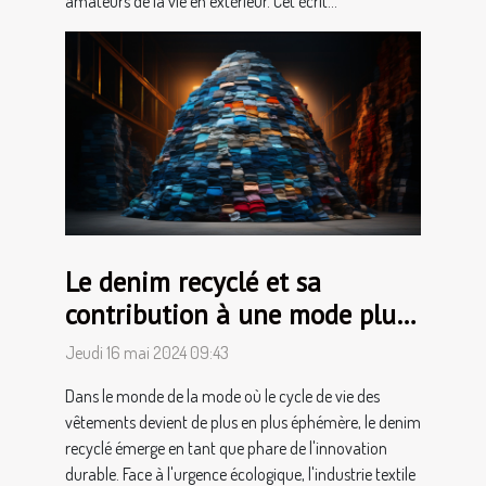
amateurs de la vie en extérieur. Cet écrit...
Le denim recyclé et sa
contribution à une mode plus
durable
Jeudi 16 mai 2024 09:43
Dans le monde de la mode où le cycle de vie des
vêtements devient de plus en plus éphémère, le denim
recyclé émerge en tant que phare de l'innovation
durable. Face à l'urgence écologique, l'industrie textile