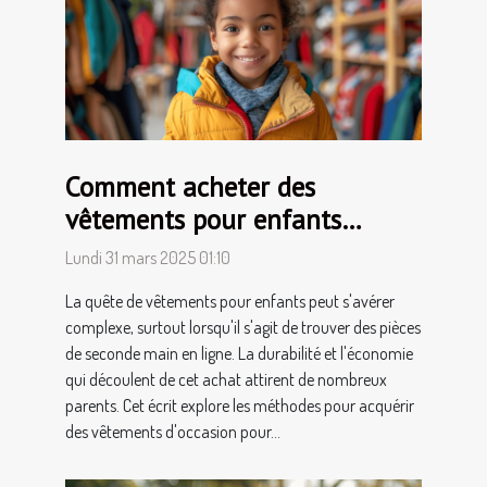
Comment acheter des
vêtements pour enfants
d'occasion en toute sécurité en
Lundi 31 mars 2025 01:10
ligne
La quête de vêtements pour enfants peut s'avérer
complexe, surtout lorsqu'il s'agit de trouver des pièces
de seconde main en ligne. La durabilité et l'économie
qui découlent de cet achat attirent de nombreux
parents. Cet écrit explore les méthodes pour acquérir
des vêtements d'occasion pour...