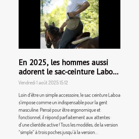
En 2025, les hommes aussi
adorent le sac-ceinture Laboa
!
Vendredi 1 août 2025 15:12
Loin d’être un simple accessoire, le sac ceinture Laboa
s’impose comme un indispensable pour la gent
masculine. Pensé pour être ergonomique et
fonctionnel, il répond parfaitement aux attentes
d’une clientèle active ! Tous les modèles, de la version
“simple” à trois poches jusqu’à la version...