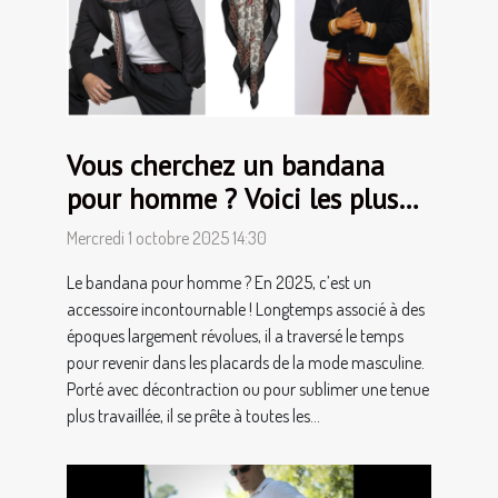
Vous cherchez un bandana
pour homme ? Voici les plus
tendances !
Mercredi 1 octobre 2025 14:30
Le bandana pour homme ? En 2025, c’est un
accessoire incontournable ! Longtemps associé à des
époques largement révolues, il a traversé le temps
pour revenir dans les placards de la mode masculine.
Porté avec décontraction ou pour sublimer une tenue
plus travaillée, il se prête à toutes les...