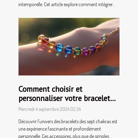
intemporelle. Cet article explore comment intégrer...
Comment choisir et
personnaliser votre bracelet
des sept chakras
Mercredi 4 septembre 2024 02:24
Découvrir l'univers des bracelets des sept chakras est
une expérience fascinante et profondément
personnelle. Ces accessoires, plus que de simples