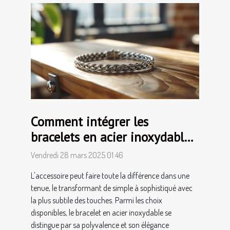
Comment intégrer les
bracelets en acier inoxydable
à chaque style vestimentaire
Vendredi 28 mars 2025 01:46
L'accessoire peut faire toute la différence dans une
tenue, le transformant de simple à sophistiqué avec
la plus subtile des touches. Parmi les choix
disponibles, le bracelet en acier inoxydable se
distingue par sa polyvalence et son élégance