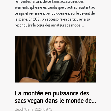
réinventer, faisant de certains accessoires des
éléments éphémères, tandis que d'autres résistent au
temps et reviennent périodiquement sur le devant de
la scène. En 2021, un accessoire en particulier a su
reconquérir le cœur des amateurs de mode :...
La montée en puissance des
sacs vegan dans le monde de
la mode
Jeudi 16 mai 2024 09:43